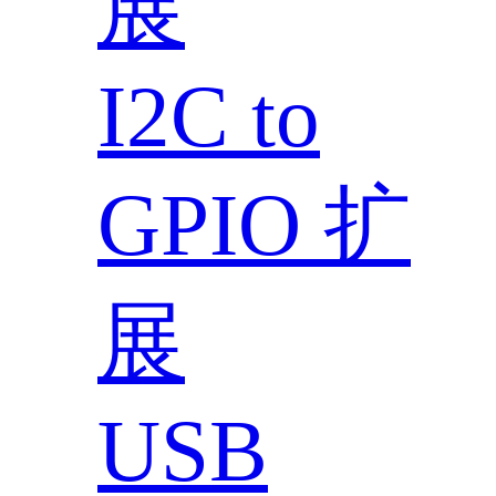
展
I2C to
GPIO 扩
展
USB