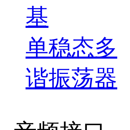
基
单稳态多
谐振荡器