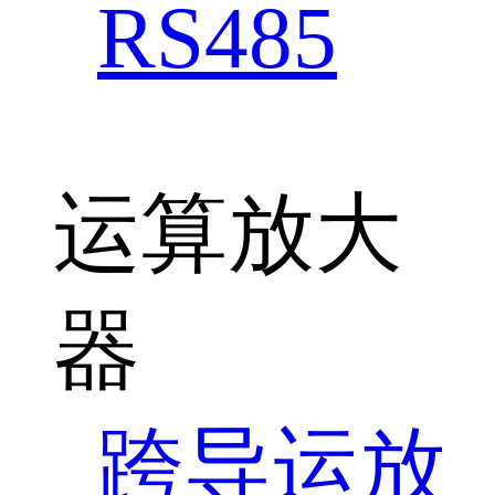
RS485
运算放大
器
跨导运放