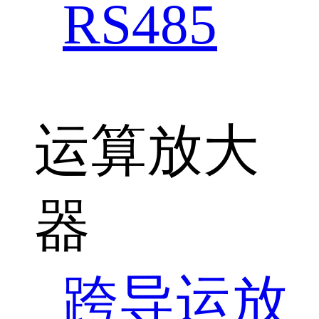
RS485
运算放大
器
跨导运放