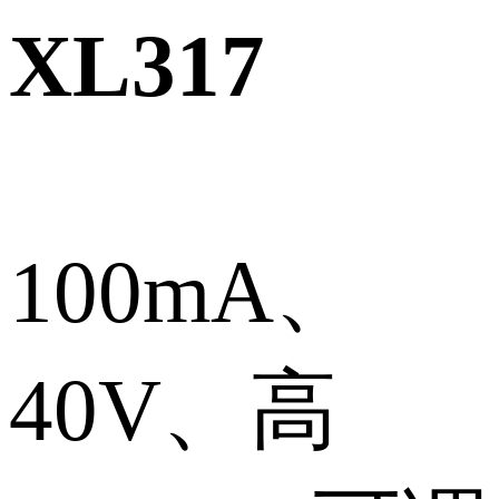
XL317
100mA、
40V、高