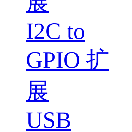
展
I2C to
GPIO 扩
展
USB