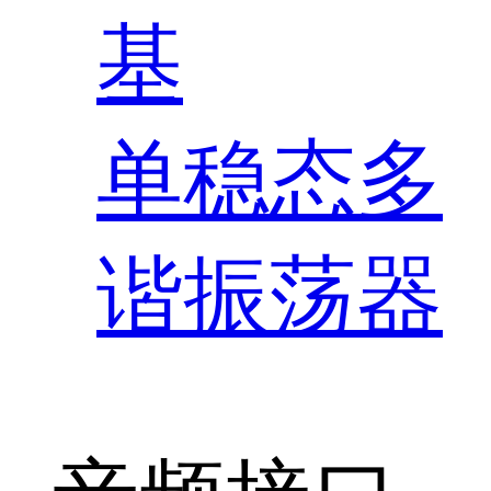
基
单稳态多
谐振荡器