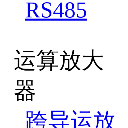
RS485
运算放大
器
跨导运放