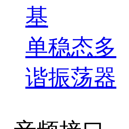
基
单稳态多
谐振荡器