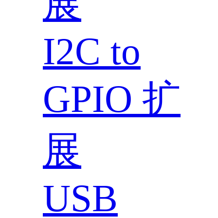
展
I2C to
GPIO 扩
展
USB