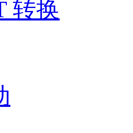
T 转换
动