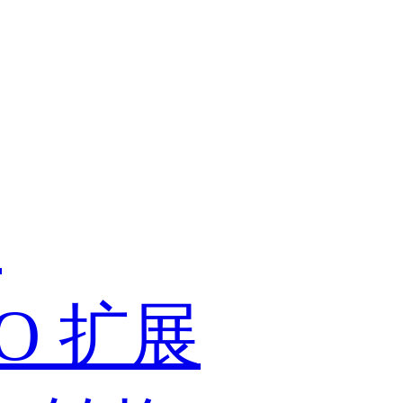
展
PIO 扩展