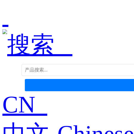
CN
中文-Chinese