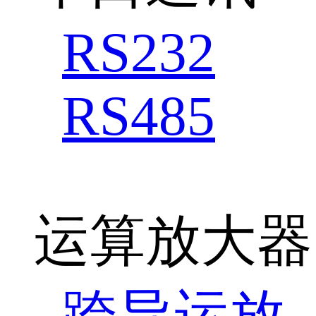
RS232
RS485
运算放大器
跨导运放