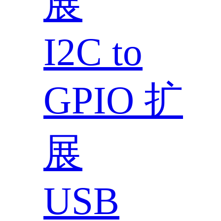
展
I2C to
GPIO 扩
展
USB