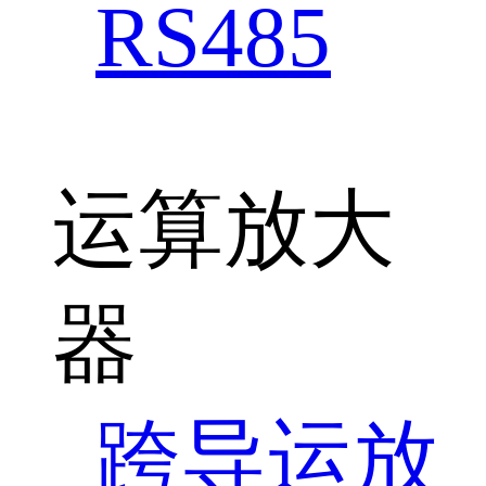
RS485
运算放大
器
跨导运放