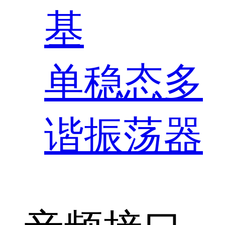
基
单稳态多
谐振荡器