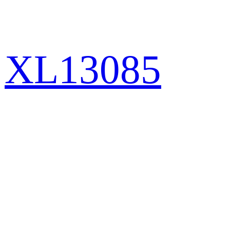
XL13085