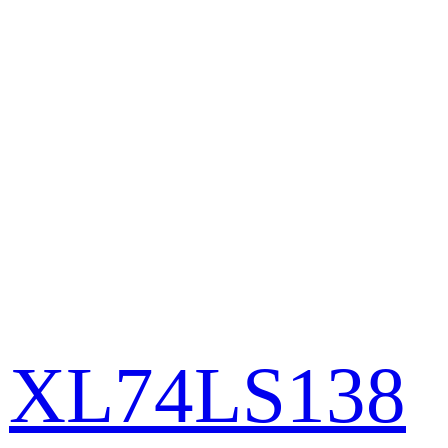
XL74LS138