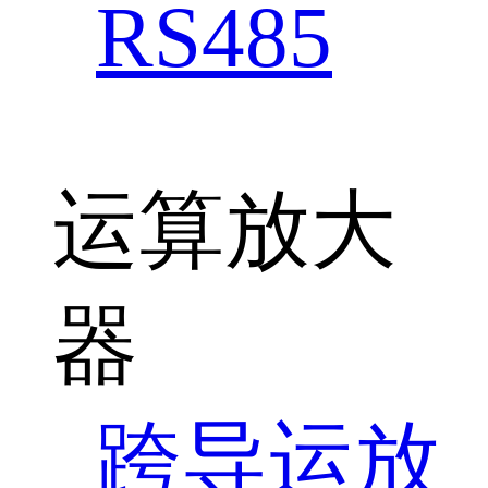
RS485
运算放大
器
跨导运放