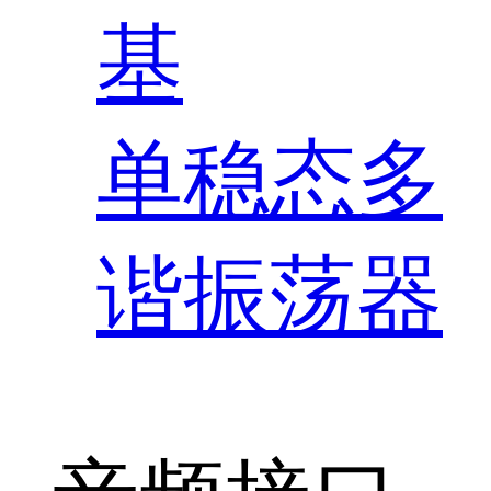
基
单稳态多
谐振荡器