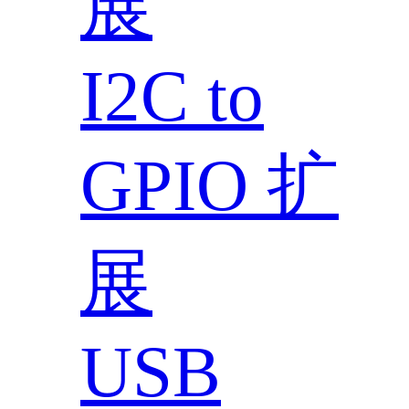
展
I2C to
GPIO 扩
展
USB