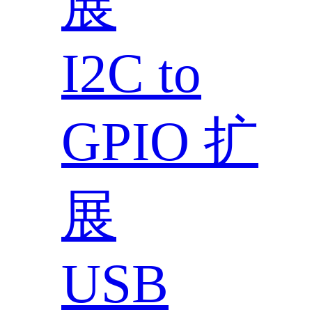
展
I2C to
GPIO 扩
展
USB