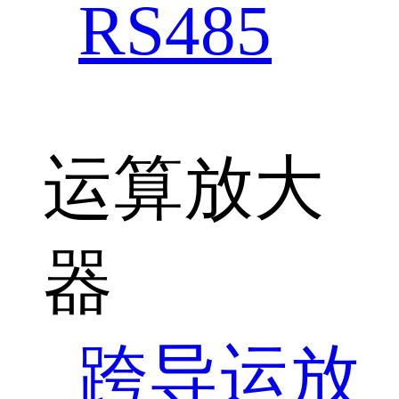
RS485
运算放大
器
跨导运放