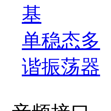
基
单稳态多
谐振荡器