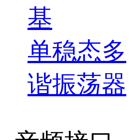
基
单稳态多
谐振荡器