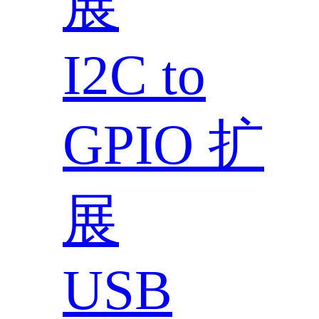
展
I2C to
GPIO 扩
展
USB