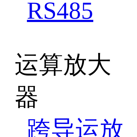
RS485
运算放大
器
跨导运放