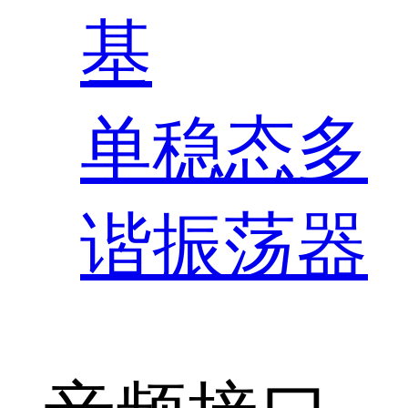
基
单稳态多
谐振荡器