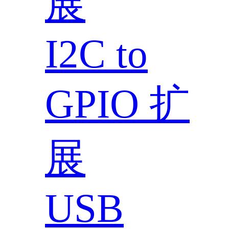
展
I2C to
GPIO 扩
展
USB