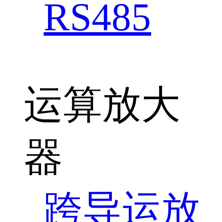
RS485
运算放大
器
跨导运放