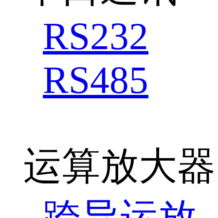
RS232
RS485
运算放大器
跨导运放