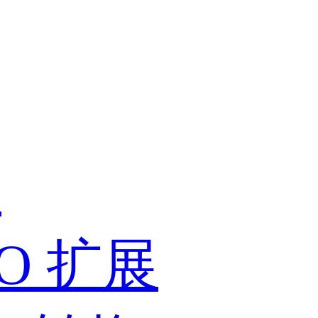
展
PIO 扩展