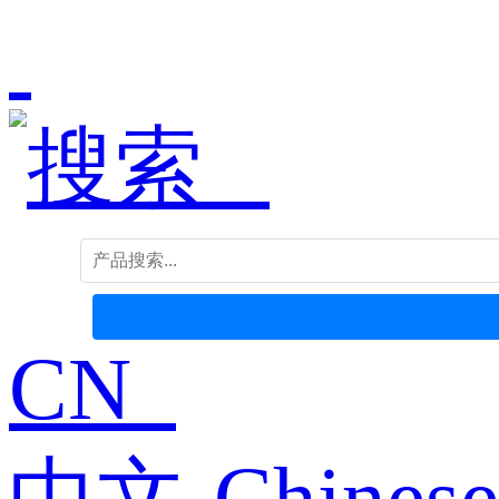
CN
中文-Chinese