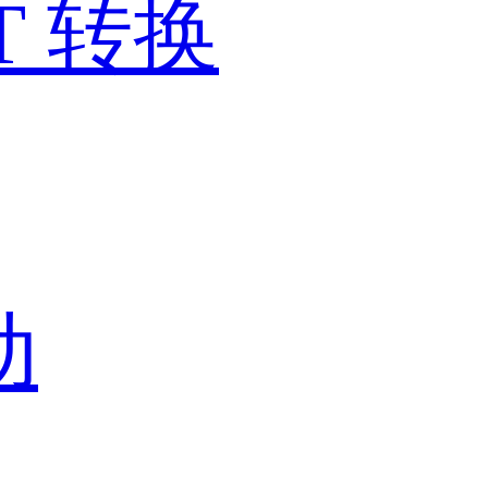
T 转换
动