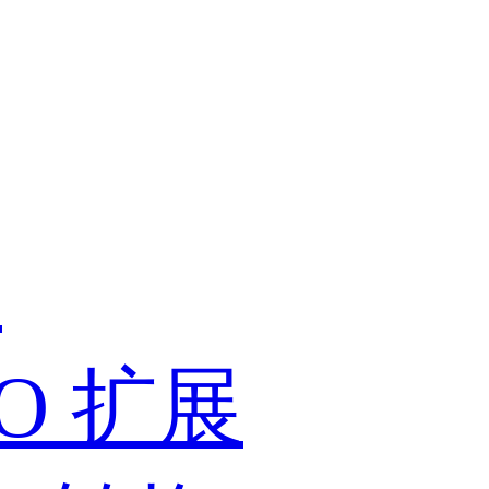
展
PIO 扩展