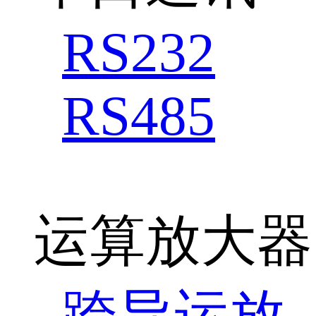
RS232
RS485
运算放大器
跨导运放