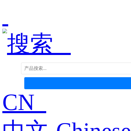
CN
中文-Chinese