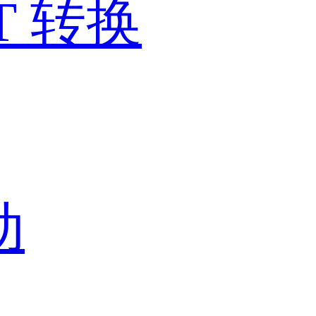
T 转换
动