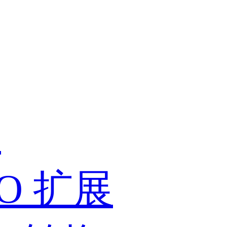
展
PIO 扩展