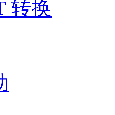
T 转换
动