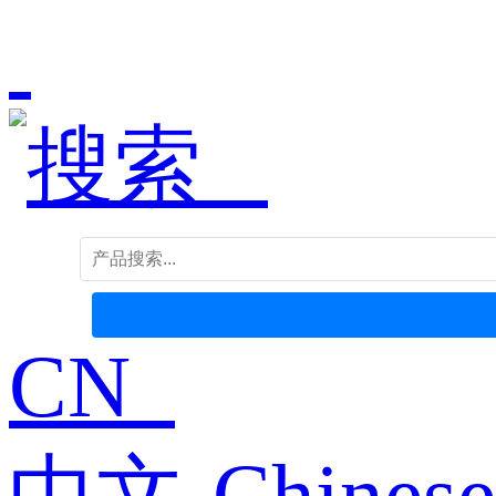
CN
中文-Chinese