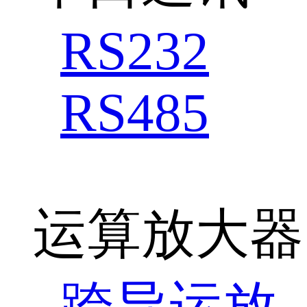
RS232
RS485
运算放大器
跨导运放